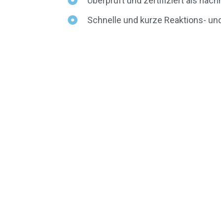
Überprüft und zertifiziert als na
Schnelle und kurze Reaktions- un
Wir kaufen und vermarkten Sekund
sowie Ersatzbrennstoffe und sorg
rechtssicher und bestmöglich ve