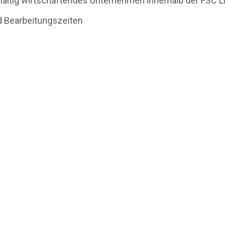
chhaltig wirtschaftendes Unternehmen innerhalb der FSC L
d Bearbeitungszeiten
ärrohstoffe aller Art
en dafür, dass diese
rwertet werden. Wir