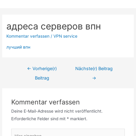
Zum
Inhalt
springen
адреса серверов впн
Kommentar verfassen
/
VPN service
лучший впн
Beitrags-
←
Vorherige(r)
Nächste(r) Beitrag
Navigation
Beitrag
→
Kommentar verfassen
Deine E-Mail-Adresse wird nicht veröffentlicht.
Erforderliche Felder sind mit
*
markiert.
Hier