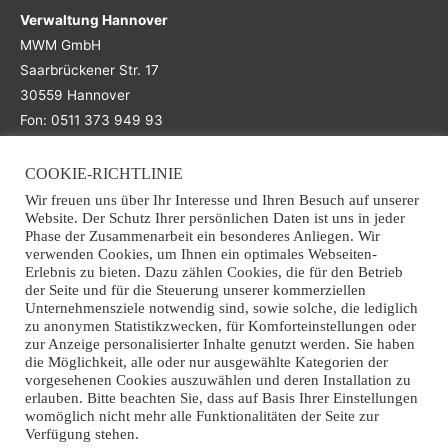
Verwaltung Hannover
MWM GmbH
Saarbrückener Str. 17
30559 Hannover
Fon: 0511 373 949 93
COOKIE-RICHTLINIE
Main Office
Wir freuen uns über Ihr Interesse und Ihren Besuch auf unserer
Website. Der Schutz Ihrer persönlichen Daten ist uns in jeder
Niederlassung Osnabrück
Phase der Zusammenarbeit ein besonderes Anliegen. Wir
verwenden Cookies, um Ihnen ein optimales Webseiten-
MWM GmbH
Erlebnis zu bieten. Dazu zählen Cookies, die für den Betrieb
Grothausweg 7
der Seite und für die Steuerung unserer kommerziellen
49090 Osnabrück
Unternehmensziele notwendig sind, sowie solche, die lediglich
zu anonymen Statistikzwecken, für Komforteinstellungen oder
Fon: +49 (0)541 941 363 70
zur Anzeige personalisierter Inhalte genutzt werden. Sie haben
Email: info@mwm-recycling.de
die Möglichkeit, alle oder nur ausgewählte Kategorien der
vorgesehenen Cookies auszuwählen und deren Installation zu
erlauben. Bitte beachten Sie, dass auf Basis Ihrer Einstellungen
womöglich nicht mehr alle Funktionalitäten der Seite zur
Verfügung stehen.