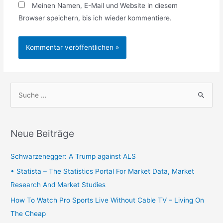
Meinen Namen, E-Mail und Website in diesem
Browser speichern, bis ich wieder kommentiere.
S
u
c
h
Neue Beiträge
e
n
Schwarzenegger: A Trump against ALS
n
• Statista – The Statistics Portal For Market Data, Market
a
Research And Market Studies
c
How To Watch Pro Sports Live Without Cable TV – Living On
h
The Cheap
: