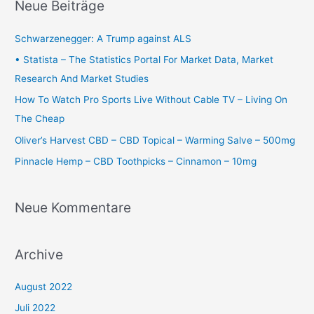
Neue Beiträge
e
n
Schwarzenegger: A Trump against ALS
n
• Statista – The Statistics Portal For Market Data, Market
a
Research And Market Studies
c
How To Watch Pro Sports Live Without Cable TV – Living On
h
The Cheap
:
Oliver’s Harvest CBD – CBD Topical – Warming Salve – 500mg
Pinnacle Hemp – CBD Toothpicks – Cinnamon – 10mg
Neue Kommentare
Archive
August 2022
Juli 2022