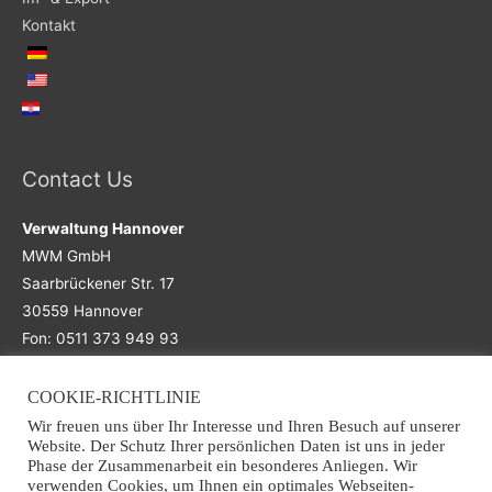
Kontakt
Contact Us
Verwaltung Hannover
MWM GmbH
Saarbrückener Str. 17
30559 Hannover
Fon: 0511 373 949 93
COOKIE-RICHTLINIE
Main Office
Wir freuen uns über Ihr Interesse und Ihren Besuch auf unserer
Website. Der Schutz Ihrer persönlichen Daten ist uns in jeder
Niederlassung Osnabrück
Phase der Zusammenarbeit ein besonderes Anliegen. Wir
verwenden Cookies, um Ihnen ein optimales Webseiten-
MWM GmbH