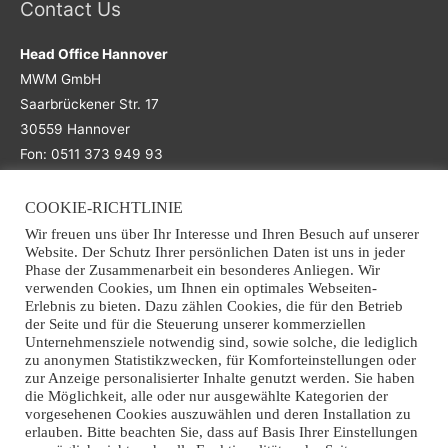
Contact Us
Head Office Hannover
MWM GmbH
Saarbrückener Str. 17
30559 Hannover
Fon: 0511 373 949 93
COOKIE-RICHTLINIE
Main Office
Wir freuen uns über Ihr Interesse und Ihren Besuch auf unserer
Website. Der Schutz Ihrer persönlichen Daten ist uns in jeder
Office Osnabrück
Phase der Zusammenarbeit ein besonderes Anliegen. Wir
verwenden Cookies, um Ihnen ein optimales Webseiten-
MWM GmbH
Erlebnis zu bieten. Dazu zählen Cookies, die für den Betrieb
Grothausweg 7
der Seite und für die Steuerung unserer kommerziellen
49090 Osnabrück
Unternehmensziele notwendig sind, sowie solche, die lediglich
zu anonymen Statistikzwecken, für Komforteinstellungen oder
Fon: +49 (0)541 941 363 70
zur Anzeige personalisierter Inhalte genutzt werden. Sie haben
Email: info@mwm-recycling.de
die Möglichkeit, alle oder nur ausgewählte Kategorien der
vorgesehenen Cookies auszuwählen und deren Installation zu
erlauben. Bitte beachten Sie, dass auf Basis Ihrer Einstellungen