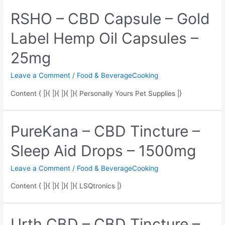
RSHO – CBD Capsule – Gold
Label Hemp Oil Capsules –
25mg
Leave a Comment
/
Food & BeverageCooking
Content { |}{ |}{ |}{ |}{ Personally Yours Pet Supplies |}
PureKana – CBD Tincture –
Sleep Aid Drops – 1500mg
Leave a Comment
/
Food & BeverageCooking
Content { |}{ |}{ |}{ |}{ LSQtronics |}
Urth CBD – CBD Tincture –