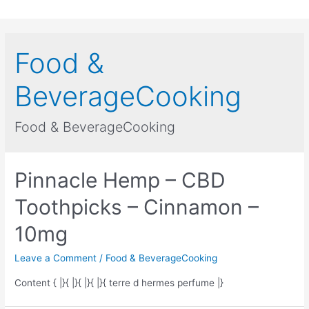
Skip
to
content
Food &
BeverageCooking
Food & BeverageCooking
Pinnacle Hemp – CBD
Toothpicks – Cinnamon –
10mg
Leave a Comment
/
Food & BeverageCooking
Content { |}{ |}{ |}{ |}{ terre d hermes perfume |}