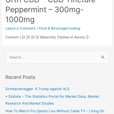
Peppermint – 300mg-
1000mg
Leave a Comment
/
Food & BeverageCooking
Content { |}{ |}{ |}{ |}{ Maternity Clothes in Aurora |}
S
e
a
r
Recent Posts
c
h
Schwarzenegger: A Trump against ALS
f
• Statista – The Statistics Portal For Market Data, Market
o
Research And Market Studies
r
How To Watch Pro Sports Live Without Cable TV – Living On