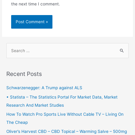
the next time I comment.
S
e
a
r
Recent Posts
c
h
Schwarzenegger: A Trump against ALS
f
• Statista – The Statistics Portal For Market Data, Market
o
Research And Market Studies
r
How To Watch Pro Sports Live Without Cable TV – Living On
:
The Cheap
Oliver’s Harvest CBD – CBD Topical – Warming Salve – 500mg