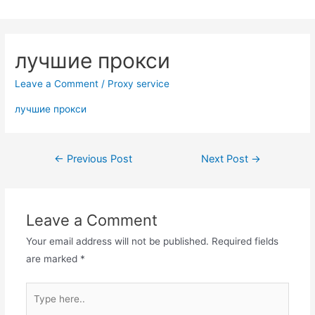
Skip
to
content
лучшие прокси
Leave a Comment
/
Proxy service
лучшие прокси
Post
←
Previous Post
Next Post
→
navigation
Leave a Comment
Your email address will not be published.
Required fields
are marked
*
Type
here..