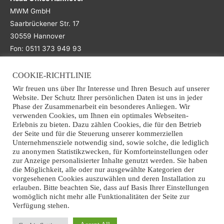
MWM GmbH
Saarbrückener Str. 17
30559 Hannover
Fon: 0511 373 949 93
COOKIE-RICHTLINIE
Main Office
Wir freuen uns über Ihr Interesse und Ihren Besuch auf unserer
Website. Der Schutz Ihrer persönlichen Daten ist uns in jeder
Office Osnabrück
Phase der Zusammenarbeit ein besonderes Anliegen. Wir
verwenden Cookies, um Ihnen ein optimales Webseiten-
MWM GmbH
Erlebnis zu bieten. Dazu zählen Cookies, die für den Betrieb
Grothausweg 7
der Seite und für die Steuerung unserer kommerziellen
49090 Osnabrück
Unternehmensziele notwendig sind, sowie solche, die lediglich
zu anonymen Statistikzwecken, für Komforteinstellungen oder
Fon: +49 (0)541 941 363 70
zur Anzeige personalisierter Inhalte genutzt werden. Sie haben
Email: info@mwm-recycling.de
die Möglichkeit, alle oder nur ausgewählte Kategorien der
vorgesehenen Cookies auszuwählen und deren Installation zu
erlauben. Bitte beachten Sie, dass auf Basis Ihrer Einstellungen
womöglich nicht mehr alle Funktionalitäten der Seite zur
Verfügung stehen.