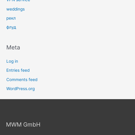
weddings
рекл
флуд
Meta
Log in
Entries feed
Comments feed
WordPress.org
MWM GmbH