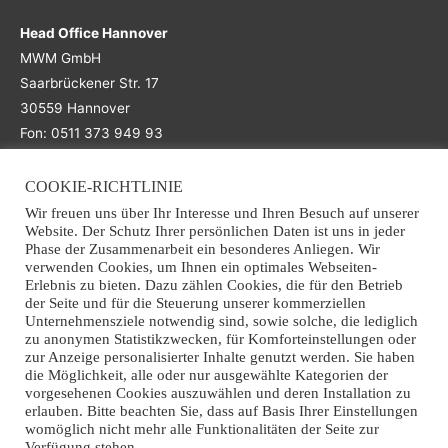
Head Office Hannover
MWM GmbH
Saarbrückener Str. 17
30559 Hannover
Fon: 0511 373 949 93
COOKIE-RICHTLINIE
Main Office
Wir freuen uns über Ihr Interesse und Ihren Besuch auf unserer
Website. Der Schutz Ihrer persönlichen Daten ist uns in jeder
Office Osnabrück
Phase der Zusammenarbeit ein besonderes Anliegen. Wir
verwenden Cookies, um Ihnen ein optimales Webseiten-
MWM GmbH
Erlebnis zu bieten. Dazu zählen Cookies, die für den Betrieb
Grothausweg 7
der Seite und für die Steuerung unserer kommerziellen
49090 Osnabrück
Unternehmensziele notwendig sind, sowie solche, die lediglich
zu anonymen Statistikzwecken, für Komforteinstellungen oder
Fon: +49 (0)541 941 363 70
zur Anzeige personalisierter Inhalte genutzt werden. Sie haben
Email: info@mwm-recycling.de
die Möglichkeit, alle oder nur ausgewählte Kategorien der
vorgesehenen Cookies auszuwählen und deren Installation zu
erlauben. Bitte beachten Sie, dass auf Basis Ihrer Einstellungen
womöglich nicht mehr alle Funktionalitäten der Seite zur
Verfügung stehen.