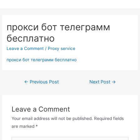
Skip
to
content
прокси бот телеграмм
бесплатно
Leave a Comment
/
Proxy service
прокси бот телеграмм бесплатно
Post
←
Previous Post
Next Post
→
navigation
Leave a Comment
Your email address will not be published.
Required fields
are marked
*