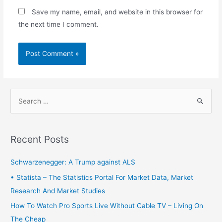
Save my name, email, and website in this browser for
the next time I comment.
S
e
a
r
Recent Posts
c
h
Schwarzenegger: A Trump against ALS
f
• Statista – The Statistics Portal For Market Data, Market
o
Research And Market Studies
r
How To Watch Pro Sports Live Without Cable TV – Living On
:
The Cheap